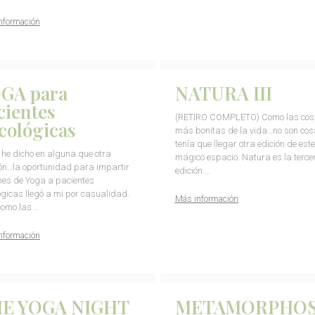
nformación
GA para
NATURA III
cientes
(RETIRO COMPLETO) Como las co
cológicas
más bonitas de la vida…no son co
tenía que llegar otra edición de este
he dicho en alguna que otra
mágico espacio. Natura es la terce
ón…la oportunidad para impartir
edición …
nes de Yoga a pacientes
ógicas llegó a mi por casualidad.
Más información
como las …
nformación
E YOGA NIGHT
METAMORPHOS