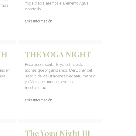
Yoga trabajaremos el Elemento Agua,
e más
asociado …
Más información
TH
THE YOGA NIGHT
Poco puedo contarte ya sobre estas
nio en
noches que organizamos Mery, chef del
asa
Jardín de los Dragones (veganKumari) y
yo. Y es que aunque llevamos
muchísimas …
Más información
The Yoga Night III