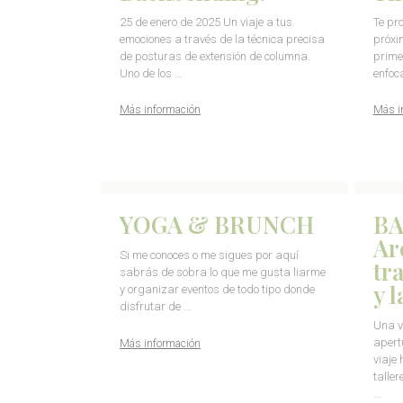
25 de enero de 2025 Un viaje a tus
Te pr
emociones a través de la técnica precisa
próxi
de posturas de extensión de columna.
prime
Uno de los …
enfoc
Más información
Más i
YOGA & BRUNCH
BA
Ar
Si me conoces o me sigues por aquí
tr
sabrás de sobra lo que me gusta liarme
y 
y organizar eventos de todo tipo donde
disfrutar de …
Una v
apert
Más información
viaje
talle
…