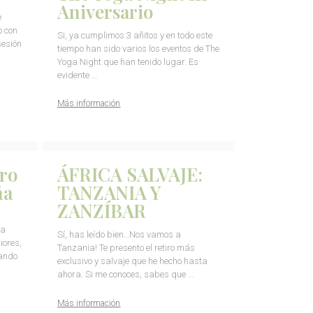
Aniversario
e
o con
Si, ya cumplimos 3 añitos y en todo este
sesión
tiempo han sido varios los eventos de The
Yoga Night que han tenido lugar. Es
evidente …
Más información
ro
ÁFRICA SALVAJE:
ña
TANZANIA Y
ZANZÍBAR
ta
Sí, has leído bien…Nos vamos a
iores,
Tanzania! Te presento el retiro más
ando
exclusivo y salvaje que he hecho hasta
ahora. Si me conoces, sabes que …
Más información