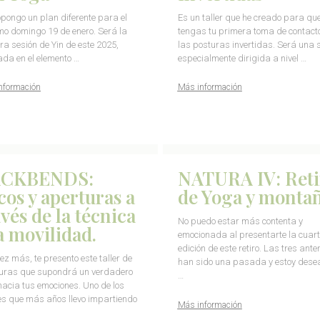
opongo un plan diferente para el
Es un taller que he creado para qu
mo domingo 19 de enero. Será la
tengas tu primera toma de contact
ra sesión de Yin de este 2025,
las posturas invertidas. Será una 
ada en el elemento …
especialmente dirigida a nivel …
nformación
Más información
CKBENDS:
NATURA IV: Reti
cos y aperturas a
de Yoga y monta
avés de la técnica
No puedo estar más contenta y
la movilidad.
emocionada al presentarte la cuar
edición de este retiro. Las tres anter
ez más, te presento este taller de
han sido una pasada y estoy dese
uras que supondrá un verdadero
…
 hacia tus emociones. Uno de los
res que más años llevo impartiendo
Más información