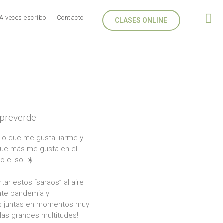
A veces escribo
Contacto
CLASES ONLINE
mpreverde
lo que me gusta liarme y
 que más me gusta en el
o el sol ☀️
 estos “saraos” al aire
nte pandemia y
os juntas en momentos muy
las grandes multitudes!