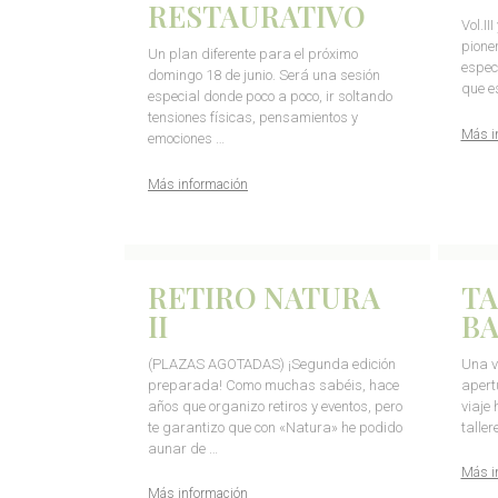
RESTAURATIVO
Vol.II
pione
Un plan diferente para el próximo
especi
domingo 18 de junio. Será una sesión
que e
especial donde poco a poco, ir soltando
tensiones físicas, pensamientos y
Más i
emociones …
Más información
RETIRO NATURA
TA
II
B
(PLAZAS AGOTADAS) ¡Segunda edición
Una v
preparada! Como muchas sabéis, hace
apert
años que organizo retiros y eventos, pero
viaje
te garantizo que con «Natura» he podido
talle
aunar de …
Más i
Más información