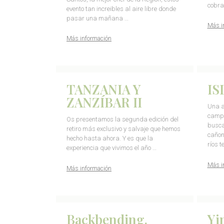
cobra
evento tan increibles al aire libre donde
pasar una mañana …
Más i
Más información
TANZANIA Y
IS
ZANZÍBAR II
Una a
campe
Os presentamos la segunda edición del
busca
retiro más exclusivo y salvaje que hemos
cañon
hecho hasta ahora. Y es que la
ríos t
experiencia que vivimos el año …
Más i
Más información
Backbending.
Yi