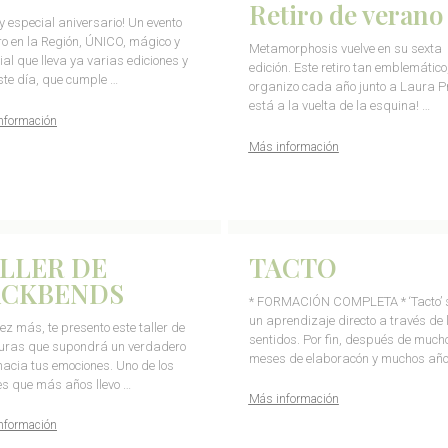
Retiro de verano
I y especial aniversario! Un evento
ro en la Región, ÚNICO, mágico y
Metamorphosis vuelve en su sexta
al que lleva ya varias ediciones y
edición. Este retiro tan emblemático
ste día, que cumple …
organizo cada año junto a Laura P
está a la vuelta de la esquina! …
nformación
Más información
LLER DE
TACTO
ACKBENDS
* FORMACIÓN COMPLETA * ‘Tacto’ 
un aprendizaje directo a través de 
ez más, te presento este taller de
sentidos. Por fin, después de much
uras que supondrá un verdadero
meses de elaboracón y muchos año
 hacia tus emociones. Uno de los
res que más años llevo …
Más información
nformación