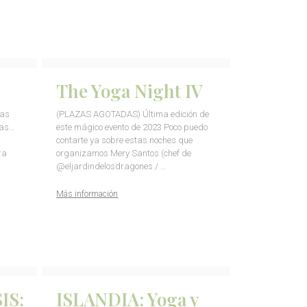
The Yoga Night IV
sas
(PLAZAS AGOTADAS) Última edición de
sas…
este mágico evento de 2023 Poco puedo
contarte ya sobre estas noches que
ra
organizamos Mery Santos (chef de
@eljardindelosdragones / …
Más información
IS:
ISLANDIA: Yoga y