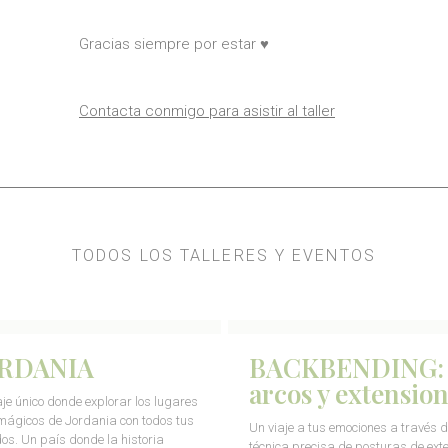
Gracias siempre por estar ♥️
Contacta conmigo para asistir al taller
TODOS LOS TALLERES Y EVENTOS
RDANIA
BACKBENDING:
arcos y extensio
aje único donde explorar los lugares
ágicos de Jordania con todos tus
Un viaje a tus emociones a través d
dos. Un país donde la historia
técnica precisa de posturas de ext