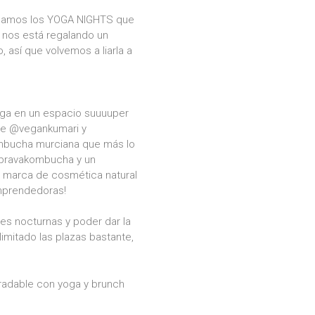
reamos los YOGA NIGHTS que
a nos está regalando un
 así que volvemos a liarla a
ga en un espacio suuuuper
de @vegankumari y
kombucha murciana que más lo
@bravakombucha y un
na marca de cosmética natural
mprendedoras!
nes nocturnas y poder dar la
imitado las plazas bastante,
adable con yoga y brunch