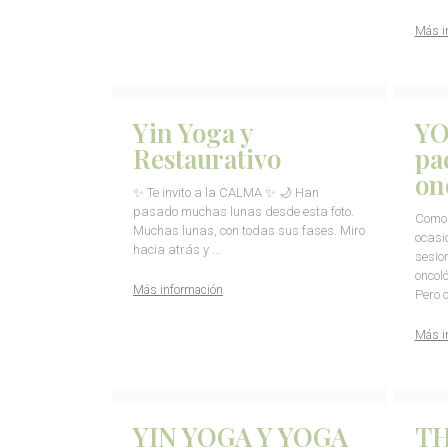
Más i
Yin Yoga y
YO
Restaurativo
pa
on
✨ Te invito a la CALMA ✨ 🌙 Han
pasado muchas lunas desde esta foto.
Como 
Muchas lunas, con todas sus fases. Miro
ocasi
hacia atrás y …
sesio
oncol
Más información
Pero 
Más i
YIN YOGA Y YOGA
TH