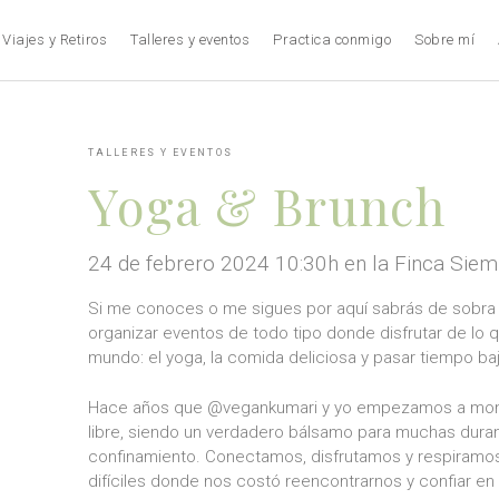
Viajes y Retiros
Talleres y eventos
Practica conmigo
Sobre mí
TALLERES Y EVENTOS
Yoga & Brunch
24 de febrero 2024 10:30h en la Finca Sie
Si me conoces o me sigues por aquí sabrás de sobra 
organizar eventos de todo tipo donde disfrutar de lo
mundo: el yoga, la comida deliciosa y pasar tiempo baj
Hace años que @vegankumari y yo empezamos a montar
libre, siendo un verdadero bálsamo para muchas dura
confinamiento. Conectamos, disfrutamos y respiram
difíciles donde nos costó reencontrarnos y confiar en 