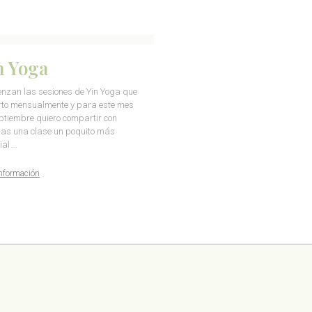
n Yoga
nzan las sesiones de Yin Yoga que
to mensualmente y para este mes
ptiembre quiero compartir con
ras una clase un poquito más
ial …
nformación