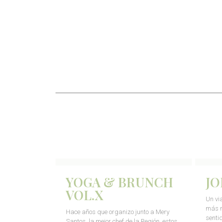
YOGA & BRUNCH
JO
VOL.X
Un vi
más m
Hace años que organizo junto a Mery
senti
Santos, la mejor chef de la Región, estos