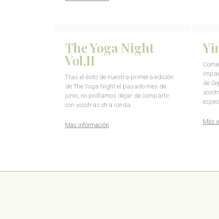
The Yoga Night
Yi
Vol.II
Comie
impar
Tras el éxito de nuestra primera edición
de Se
de The Yoga Night el pasado mes de
vosot
junio, no podíamos dejar de compartir
espec
con vosotras otra ronda …
Más i
Más información