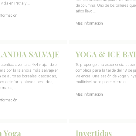
 vida en Petra y …
de columna. Uno de los talleres qu
años llevo …
nformación
Más información
LANDIA SALVAJE
YOGA & ICE BA
uténtica aventura 4×4 viajando en
Te propongo una experiencia super
rs por la Islandia más salvaje en
completa para la tarde del 13 de ju
 de auroras boreales, cascadas,
Valencia! Una sesión de Yoga Viny
es de infarto, playas perdidas,
multinivel para poner cierre a …
ermales, …
Más información
nformación
n Yoga
Invertidas