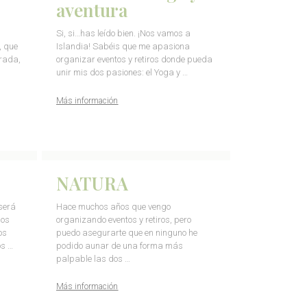
aventura
Si, si…has leído bien. ¡Nos vamos a
, que
Islandia! Sabéis que me apasiona
rada,
organizar eventos y retiros donde pueda
unir mis dos pasiones: el Yoga y …
Más información
NATURA
será
Hace muchos años que vengo
los
organizando eventos y retiros, pero
os
puedo asegurarte que en ninguno he
s …
podido aunar de una forma más
palpable las dos …
Más información