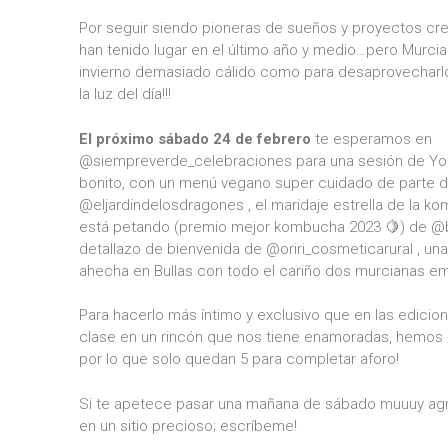
Por seguir siendo pioneras de sueños y proyectos c
han tenido lugar en el último año y medio…pero Murci
invierno demasiado cálido como para desaprovecharlo,
la luz del día!!!
El próximo sábado 24 de febrero
te esperamos en
@siempreverde_celebraciones para una sesión de Yo
bonito, con un menú vegano super cuidado de parte 
@eljardindelosdragones , el maridaje estrella de la 
está petando (premio mejor kombucha 2023 🍋) de 
detallazo de bienvenida de @oriri_cosmeticarural , u
ahecha en Bullas con todo el cariño dos murcianas e
Para hacerlo más íntimo y exclusivo que en las edicio
clase en un rincón que nos tiene enamoradas, hemos l
por lo que solo quedan 5 para completar aforo!
Si te apetece pasar una mañana de sábado muuuy agr
en un sitio precioso; escríbeme!