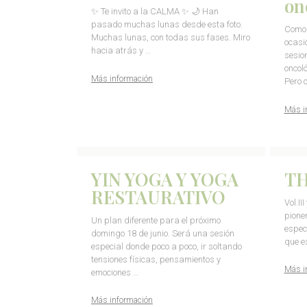
on
✨ Te invito a la CALMA ✨ 🌙 Han
pasado muchas lunas desde esta foto.
Como 
Muchas lunas, con todas sus fases. Miro
ocasi
hacia atrás y …
sesio
oncol
Más información
Pero 
Más i
YIN YOGA Y YOGA
TH
RESTAURATIVO
Vol.II
pione
Un plan diferente para el próximo
especi
domingo 18 de junio. Será una sesión
que e
especial donde poco a poco, ir soltando
tensiones físicas, pensamientos y
Más i
emociones …
Más información