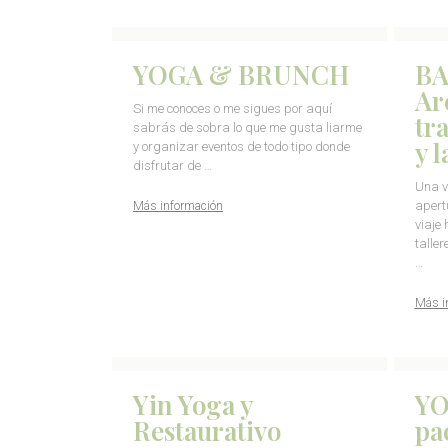
YOGA & BRUNCH
BA
Ar
Si me conoces o me sigues por aquí
tr
sabrás de sobra lo que me gusta liarme
y 
y organizar eventos de todo tipo donde
disfrutar de …
Una v
apert
Más información
viaje
talle
…
Más i
Yin Yoga y
YO
Restaurativo
pa