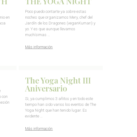
TH
THE YOGA NIGHT
Poco puedo contarte ya sobre estas
nio en
noches que organizamos Mery, chef del
asa
Jardín de los Dragones (veganKumari) y
yo. Y es que aunque llevamos
muchísimas …
Más información
The Yoga Night III
Aniversario
e
o con
Si, ya cumplimos 3 añitos y en todo este
sesión
tiempo han sido varios los eventos de The
Yoga Night que han tenido lugar. Es
evidente …
Más información