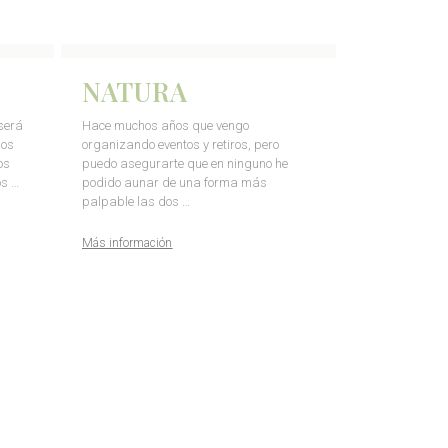
NATURA
será
Hace muchos años que vengo
los
organizando eventos y retiros, pero
os
puedo asegurarte que en ninguno he
s …
podido aunar de una forma más
palpable las dos …
Más información