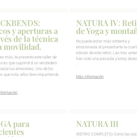
CKBENDS:
NATURA IV: Reti
cos y aperturas a
de Yoga y monta
avés de la técnica
No puedo estar más contenta y
la movilidad.
emocionada al presentarte la cuar
edición de este retiro. Las tres anter
ez más, te presento este taller de
han sido una pasada y estoy dese
uras que supondrá un verdadero
…
 hacia tus emociones. Uno de los
res que más años llevo impartiendo
Más información
nformación
GA para
NATURA III
cientes
(RETIRO COMPLETO) Como las co