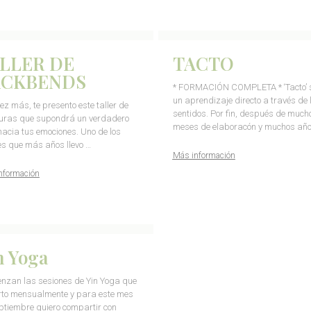
LLER DE
TACTO
ACKBENDS
* FORMACIÓN COMPLETA * ‘Tacto’ 
un aprendizaje directo a través de 
ez más, te presento este taller de
sentidos. Por fin, después de much
uras que supondrá un verdadero
meses de elaboracón y muchos año
 hacia tus emociones. Uno de los
res que más años llevo …
Más información
nformación
n Yoga
nzan las sesiones de Yin Yoga que
to mensualmente y para este mes
ptiembre quiero compartir con