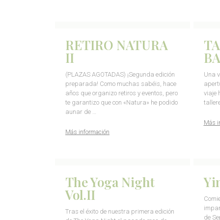
RETIRO NATURA
TA
II
B
(PLAZAS AGOTADAS) ¡Segunda edición
Una v
preparada! Como muchas sabéis, hace
apert
años que organizo retiros y eventos, pero
viaje
te garantizo que con «Natura» he podido
talle
aunar de …
Más i
Más información
The Yoga Night
Yi
Vol.II
Comie
impar
Tras el éxito de nuestra primera edición
de Se