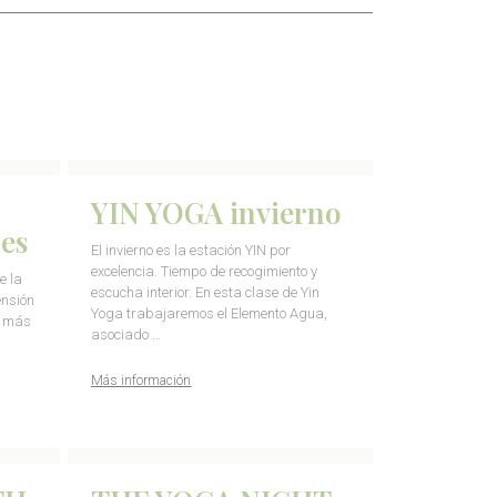
YIN YOGA invierno
nes
El invierno es la estación YIN por
excelencia. Tiempo de recogimiento y
e la
escucha interior. En esta clase de Yin
ensión
Yoga trabajaremos el Elemento Agua,
e más
asociado …
Más información