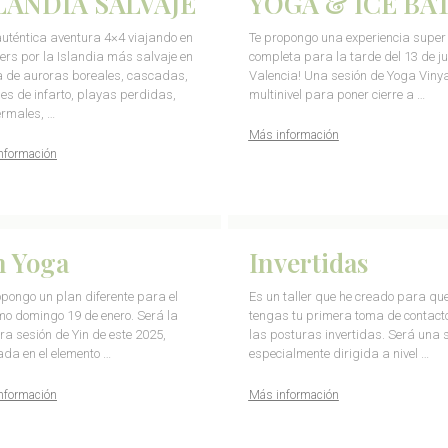
LANDIA SALVAJE
YOGA & ICE BA
uténtica aventura 4×4 viajando en
Te propongo una experiencia super
rs por la Islandia más salvaje en
completa para la tarde del 13 de ju
 de auroras boreales, cascadas,
Valencia! Una sesión de Yoga Viny
es de infarto, playas perdidas,
multinivel para poner cierre a …
ermales, …
Más información
nformación
n Yoga
Invertidas
opongo un plan diferente para el
Es un taller que he creado para qu
mo domingo 19 de enero. Será la
tengas tu primera toma de contact
ra sesión de Yin de este 2025,
las posturas invertidas. Será una 
ada en el elemento …
especialmente dirigida a nivel …
nformación
Más información