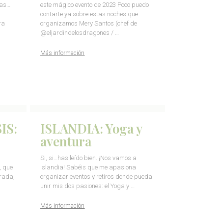
sas…
este mágico evento de 2023 Poco puedo
contarte ya sobre estas noches que
ra
organizamos Mery Santos (chef de
@eljardindelosdragones / …
Más información
IS:
ISLANDIA: Yoga y
aventura
Si, si…has leído bien. ¡Nos vamos a
, que
Islandia! Sabéis que me apasiona
rada,
organizar eventos y retiros donde pueda
unir mis dos pasiones: el Yoga y …
Más información