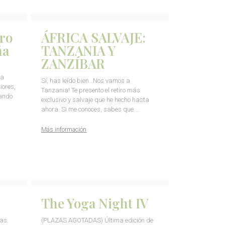
ro
ÁFRICA SALVAJE:
ña
TANZANIA Y
ZANZÍBAR
ta
Sí, has leído bien…Nos vamos a
iores,
Tanzania! Te presento el retiro más
ando
exclusivo y salvaje que he hecho hasta
ahora. Si me conoces, sabes que …
Más información
The Yoga Night IV
sas
(PLAZAS AGOTADAS) Última edición de