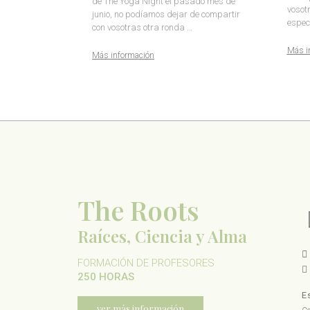
de The Yoga Night el pasado mes de
vosot
junio, no podíamos dejar de compartir
espec
con vosotras otra ronda …
Más i
Más información
The Roots
Raíces, Ciencia y Alma
FORMACIÓN DE PROFESORES
250 HORAS
E
ver más información