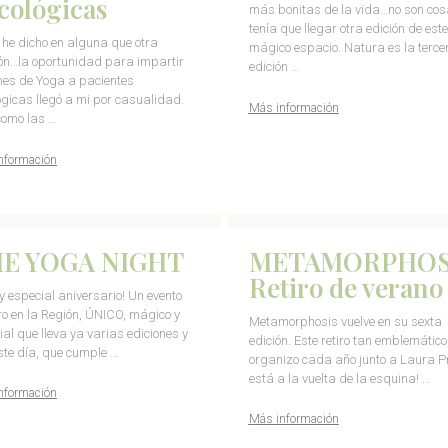
cológicas
más bonitas de la vida…no son co
tenía que llegar otra edición de este
he dicho en alguna que otra
mágico espacio. Natura es la terce
ón…la oportunidad para impartir
edición …
nes de Yoga a pacientes
ógicas llegó a mi por casualidad.
Más información
como las …
nformación
E YOGA NIGHT
METAMORPHOS
Retiro de verano
I y especial aniversario! Un evento
ro en la Región, ÚNICO, mágico y
Metamorphosis vuelve en su sexta
al que lleva ya varias ediciones y
edición. Este retiro tan emblemático
ste día, que cumple …
organizo cada año junto a Laura P
está a la vuelta de la esquina! …
nformación
Más información