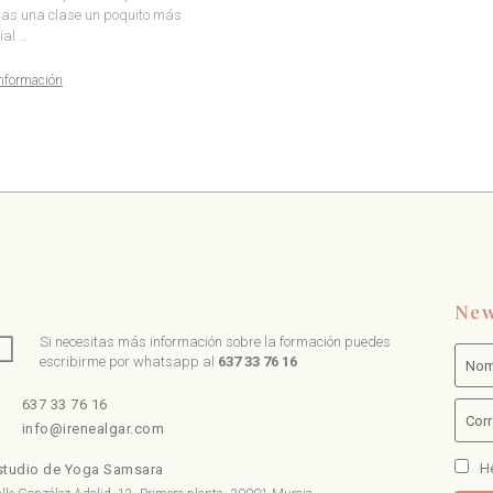
ras una clase un poquito más
ial …
nformación
New
Si necesitas más información sobre la formación puedes
escribirme por whatsapp al
637 33 76 16
637 33 76 16
info@irenealgar.com
He
studio de Yoga Samsara