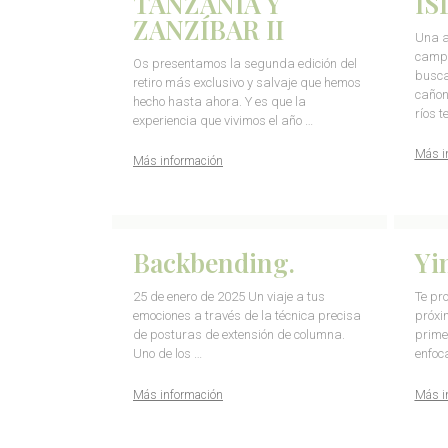
TANZANIA Y
IS
ZANZÍBAR II
Una a
campe
Os presentamos la segunda edición del
busca
retiro más exclusivo y salvaje que hemos
cañon
hecho hasta ahora. Y es que la
ríos t
experiencia que vivimos el año …
Más i
Más información
Backbending.
Yi
25 de enero de 2025 Un viaje a tus
Te pr
emociones a través de la técnica precisa
próxi
de posturas de extensión de columna.
prime
Uno de los …
enfoc
Más información
Más i