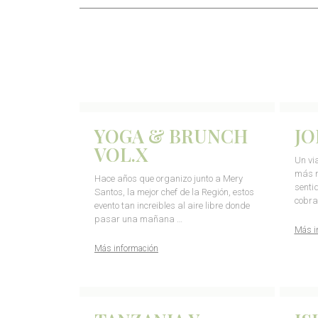
YOGA & BRUNCH
JO
VOL.X
Un vi
más m
Hace años que organizo junto a Mery
senti
Santos, la mejor chef de la Región, estos
cobra
evento tan increibles al aire libre donde
pasar una mañana …
Más i
Más información