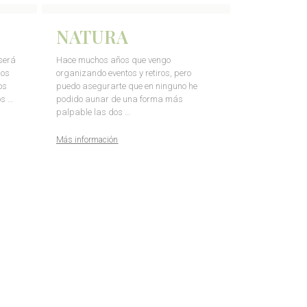
NATURA
será
Hace muchos años que vengo
los
organizando eventos y retiros, pero
os
puedo asegurarte que en ninguno he
s …
podido aunar de una forma más
palpable las dos …
Más información