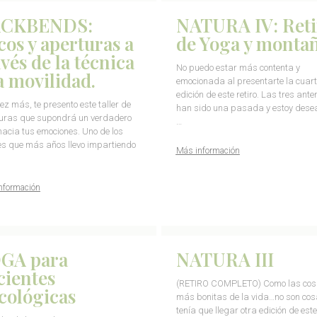
CKBENDS:
NATURA IV: Reti
cos y aperturas a
de Yoga y monta
avés de la técnica
No puedo estar más contenta y
la movilidad.
emocionada al presentarte la cuar
edición de este retiro. Las tres anter
ez más, te presento este taller de
han sido una pasada y estoy dese
uras que supondrá un verdadero
…
 hacia tus emociones. Uno de los
res que más años llevo impartiendo
Más información
nformación
GA para
NATURA III
cientes
(RETIRO COMPLETO) Como las co
cológicas
más bonitas de la vida…no son co
tenía que llegar otra edición de este