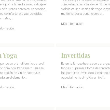
rs por la Islandia más salvaje en
completa para la tarde del 13 de ju
 de auroras boreales, cascadas,
Valencia! Una sesión de Yoga Viny
es de infarto, playas perdidas,
multinivel para poner cierre a …
ermales, …
Más información
nformación
n Yoga
Invertidas
opongo un plan diferente para el
Es un taller que he creado para qu
mo domingo 19 de enero. Será la
tengas tu primera toma de contact
ra sesión de Yin de este 2025,
las posturas invertidas. Será una 
ada en el elemento …
especialmente dirigida a nivel …
nformación
Más información