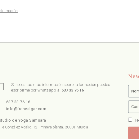
nformación
New
Si necesitas más información sobre la formación puedes
escribirme por whatsapp al
637 33 76 16
637 33 76 16
info@irenealgar.com
He
studio de Yoga Samsara
lle González Adalid, 12. Primera planta. 30001 Murcia