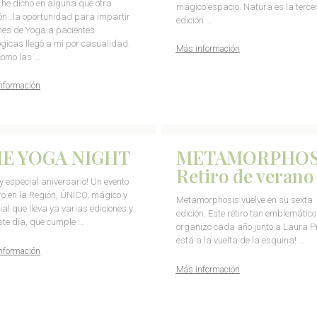
he dicho en alguna que otra
mágico espacio. Natura es la terce
ón…la oportunidad para impartir
edición …
nes de Yoga a pacientes
ógicas llegó a mi por casualidad.
Más información
como las …
nformación
E YOGA NIGHT
METAMORPHOS
Retiro de verano
I y especial aniversario! Un evento
ro en la Región, ÚNICO, mágico y
Metamorphosis vuelve en su sexta
al que lleva ya varias ediciones y
edición. Este retiro tan emblemático
ste día, que cumple …
organizo cada año junto a Laura P
está a la vuelta de la esquina! …
nformación
Más información