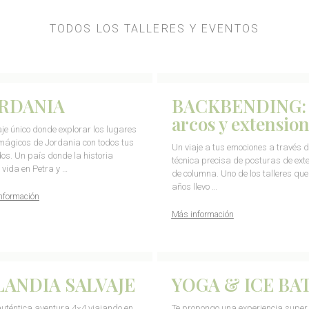
TODOS LOS TALLERES Y EVENTOS
RDANIA
BACKBENDING:
arcos y extensio
aje único donde explorar los lugares
ágicos de Jordania con todos tus
Un viaje a tus emociones a través d
dos. Un país donde la historia
técnica precisa de posturas de ext
 vida en Petra y …
de columna. Uno de los talleres qu
años llevo …
nformación
Más información
LANDIA SALVAJE
YOGA & ICE BA
uténtica aventura 4×4 viajando en
Te propongo una experiencia super