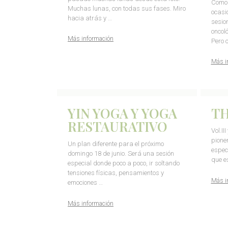
Como 
Muchas lunas, con todas sus fases. Miro
ocasi
hacia atrás y …
sesio
oncol
Más información
Pero 
Más i
YIN YOGA Y YOGA
TH
RESTAURATIVO
Vol.II
pione
Un plan diferente para el próximo
especi
domingo 18 de junio. Será una sesión
que e
especial donde poco a poco, ir soltando
tensiones físicas, pensamientos y
Más i
emociones …
Más información