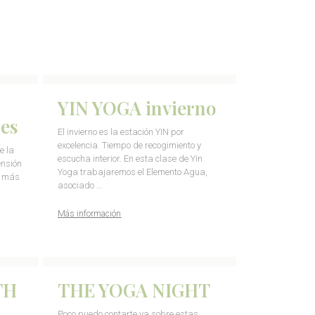
YIN YOGA invierno
nes
El invierno es la estación YIN por
excelencia. Tiempo de recogimiento y
e la
escucha interior. En esta clase de Yin
ensión
Yoga trabajaremos el Elemento Agua,
e más
asociado …
Más información
TH
THE YOGA NIGHT
Poco puedo contarte ya sobre estas