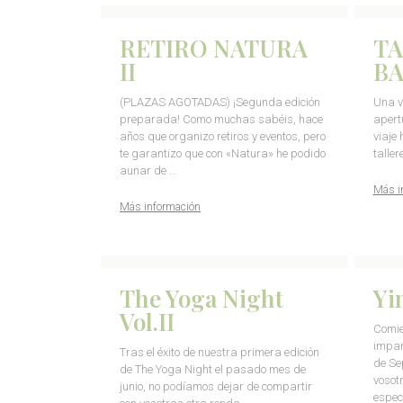
RETIRO NATURA
TA
II
B
(PLAZAS AGOTADAS) ¡Segunda edición
Una v
preparada! Como muchas sabéis, hace
apert
años que organizo retiros y eventos, pero
viaje
te garantizo que con «Natura» he podido
talle
aunar de …
Más i
Más información
The Yoga Night
Yi
Vol.II
Comie
impar
Tras el éxito de nuestra primera edición
de Se
de The Yoga Night el pasado mes de
vosot
junio, no podíamos dejar de compartir
espec