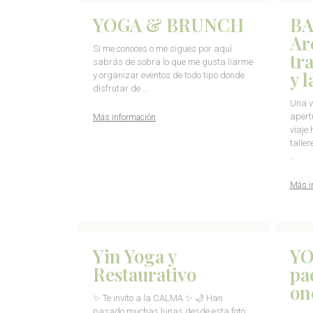
YOGA & BRUNCH
BA
Ar
Si me conoces o me sigues por aquí
tr
sabrás de sobra lo que me gusta liarme
y 
y organizar eventos de todo tipo donde
disfrutar de …
Una v
apert
Más información
viaje
talle
…
Más i
Yin Yoga y
YO
Restaurativo
pa
on
✨ Te invito a la CALMA ✨ 🌙 Han
pasado muchas lunas desde esta foto.