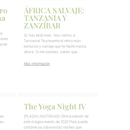
ro
ÁFRICA SALVAJE:
ña
TANZANIA Y
ZANZÍBAR
ta
Sí, has leído bien…Nos vamos a
iores,
Tanzania! Te presento el retiro más
ando
exclusivo y salvaje que he hecho hasta
ahora. Si me conoces, sabes que …
Más información
The Yoga Night IV
sas
(PLAZAS AGOTADAS) Última edición de
sas…
este mágico evento de 2023 Poco puedo
contarte ya sobre estas noches que