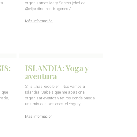
ra
organizamos Mery Santos (chef de
@eljardindelosdragones / …
Más información
IS:
ISLANDIA: Yoga y
aventura
Si, si…has leído bien. ¡Nos vamos a
, que
Islandia! Sabéis que me apasiona
rada,
organizar eventos y retiros donde pueda
unir mis dos pasiones: el Yoga y …
Más información