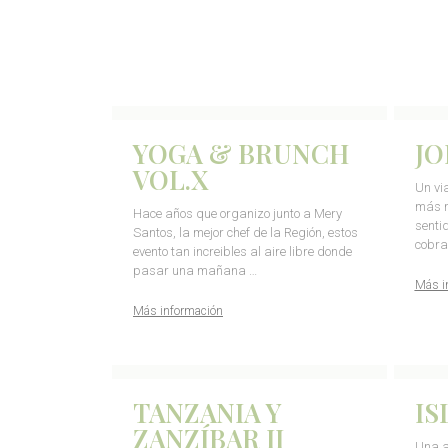
YOGA & BRUNCH
JO
VOL.X
Un vi
más m
Hace años que organizo junto a Mery
senti
Santos, la mejor chef de la Región, estos
cobra
evento tan increibles al aire libre donde
pasar una mañana …
Más i
Más información
TANZANIA Y
IS
ZANZÍBAR II
Una a