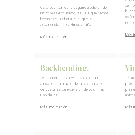
campe
Os presentamos la segunda edición del
busca
retiro más exclusivo y salvaje que hemos
cañon
hecho hasta ahora. Y es que la
ríos t
experiencia que vivimos el año …
Más i
Más información
Backbending.
Yi
25 de enero de 2025 Un viaje a tus
Te pr
emociones a través de la técnica precisa
próxi
de posturas de extensión de columna.
prime
Uno de los …
enfoc
Más información
Más i