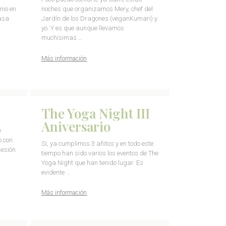
nio en
noches que organizamos Mery, chef del
asa
Jardín de los Dragones (veganKumari) y
yo. Y es que aunque llevamos
muchísimas …
Más información
The Yoga Night III
Aniversario
e
o con
Si, ya cumplimos 3 añitos y en todo este
sesión
tiempo han sido varios los eventos de The
Yoga Night que han tenido lugar. Es
evidente …
Más información