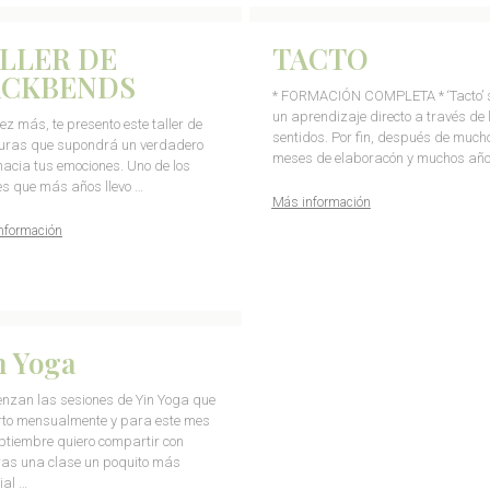
LLER DE
TACTO
ACKBENDS
* FORMACIÓN COMPLETA * ‘Tacto’ 
un aprendizaje directo a través de 
ez más, te presento este taller de
sentidos. Por fin, después de much
uras que supondrá un verdadero
meses de elaboracón y muchos año
 hacia tus emociones. Uno de los
res que más años llevo …
Más información
nformación
n Yoga
nzan las sesiones de Yin Yoga que
to mensualmente y para este mes
ptiembre quiero compartir con
ras una clase un poquito más
ial …