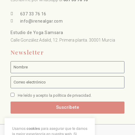
637 33 76 16
info@irenealgar.com
Estudio de Yoga Samsara
Calle González Adalid, 12. Primera planta. 30001 Murcia
Newsletter
He leído y acepto la política de privacidad.
Suscríbete
Usamos
cookies
para asegurar que te damos
la mejor experiencia en nuestra web. Si
Copyright © 2021 Irene Algar