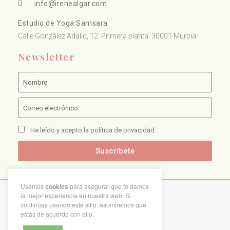
info@irenealgar.com
Estudio de Yoga Samsara
Calle González Adalid, 12. Primera planta. 30001 Murcia
Newsletter
He leído y acepto la política de privacidad.
Suscríbete
Usamos
cookies
para asegurar que te damos
la mejor experiencia en nuestra web. Si
Copyright © 2021 Irene Algar
continúas usando este sitio, asumiremos que
estás de acuerdo con ello.
Aviso legal
Política de cookies